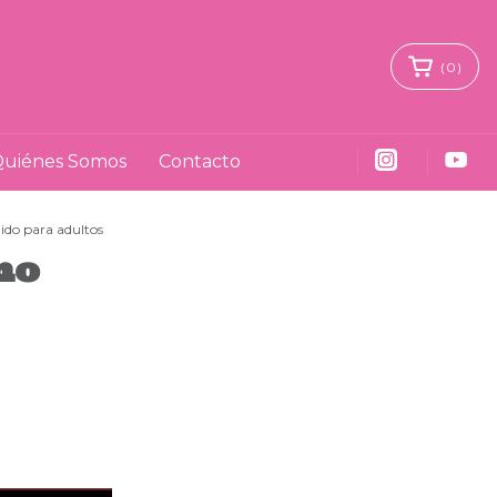
(
0
)
uiénes Somos
Contacto
ido para adultos
mo