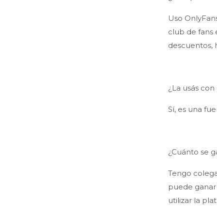
Uso OnlyFans
club de fans 
descuentos, h
¿La usás con 
Sí, es una fu
¿Cuánto se 
Tengo coleg
puede ganar
utilizar la p