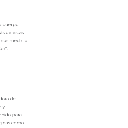
o cuerpo.
ás de estas
mos medir lo
ón”.
dora de
e y
enido para
páginas como