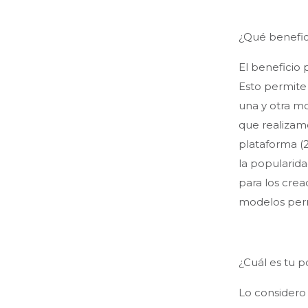
¿Qué benefic
El beneficio 
Esto permite
una y otra m
que realizamo
plataforma (
la popularida
para los crea
modelos permi
¿Cuál es tu p
Lo considero