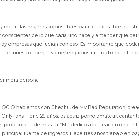
y en día las mujeres somos libres para decidir sobre nuestr
conscientes de lo que cada uno hace y entender que detr
hay empresas que lucran con eso. Es importante que poda
con nuestro cuerpo y que tengamos una red de contenci
primera persona
a OCIO hablamos con Chechu, de My Bad Reputation, crea
OnlyFans. Tiene 25 años, es actriz porno amateur, cantant
el profesorado de música: “Me dedico a la creación de cont
i principal fuente de ingresos. Hace tres años trabajo en 