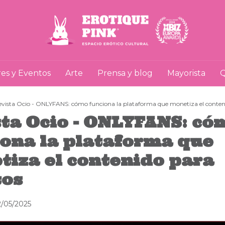
res y Eventos
Arte
Prensa y blog
Mayorista
Q
evista Ocio - ONLYFANS: cómo funciona la plataforma que monetiza el conten
ta Ocio - ONLYFANS: có
iona la plataforma que
tiza el contenido para
tos
2/05/2025