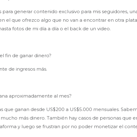
 para generar contenido exclusivo para mis seguidores, un
en el que ofrezco algo que no van a encontrar en otra pla
asta fotos de mi día a día o el back de un video.
el fin de ganar dinero?
ente de ingresos más.
gana aproximadamente al mes?
as que ganan desde US$200 a US$5.000 mensuales. Sabem
 mucho más dinero. También hay casos de personas que 
lataforma y luego se frustran por no poder monetizar el cont