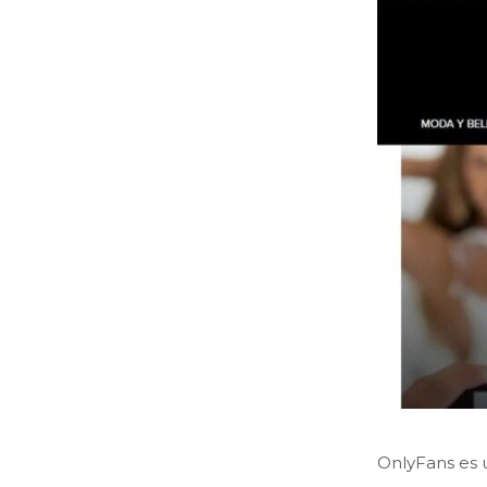
OnlyFans es 