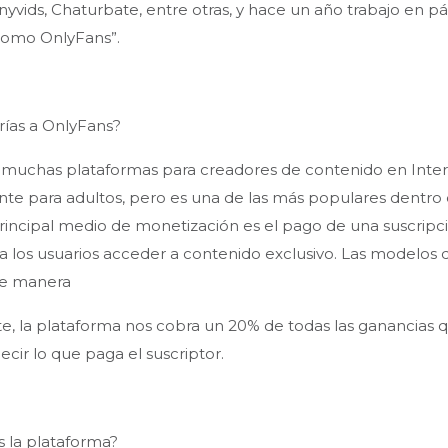
vids, Chaturbate, entre otras, y hace un año trabajo en p
 como OnlyFans”.
rías a OnlyFans?
s muchas plataformas para creadores de contenido en Inter
te para adultos, pero es una de las más populares dentro 
 principal medio de monetización es el pago de una suscrip
a los usuarios acceder a contenido exclusivo. Las modelos 
de manera
e, la plataforma nos cobra un 20% de todas las ganancias 
ecir lo que paga el suscriptor.
s la plataforma?