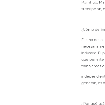
Pornhub, Many
suscripción,
¿Cómo defini
Es una de la
necesariamen
industria. El
que permite 
trabajamos 
independient
generan, es d
¿Por qué usá