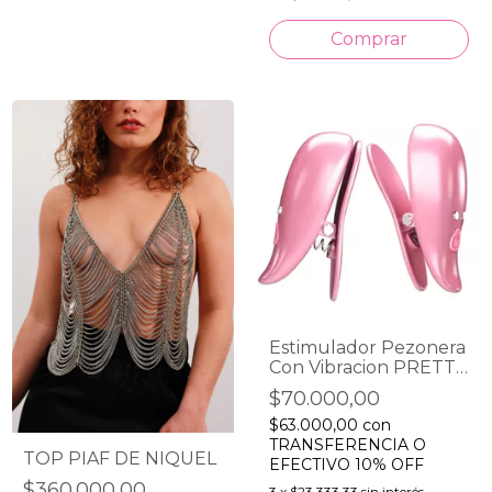
Estimulador Pezonera
Con Vibracion PRETTY
LOVE Leaf
$70.000,00
$63.000,00
con
TRANSFERENCIA O
TOP PIAF DE NIQUEL
EFECTIVO 10% OFF
$360.000,00
3
x
$23.333,33
sin interés