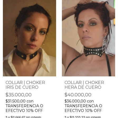
COLLAR | CHOKER
COLLAR | CHOKER
IRIS DE CUERO
HERA DE CUERO
$35.000,00
$40.000,00
$31.500,00
con
$36.000,00
con
TRANSFERENCIA O
TRANSFERENCIA O
EFECTIVO 10% OFF
EFECTIVO 10% OFF
3
x
$11.666,67
sin interés
3
x
$13.333,33
sin interés