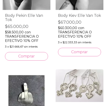
Body Kiev Elle Van Tok
Body Pekin Elle Van
Tok
$67.000,00
$65.000,00
$60.300,00
con
TRANSFERENCIA O
$58.500,00
con
EFECTIVO 10% OFF
TRANSFERENCIA O
EFECTIVO 10% OFF
3
x
$22.333,33
sin interés
3
x
$21.666,67
sin interés
Comprar
Comprar