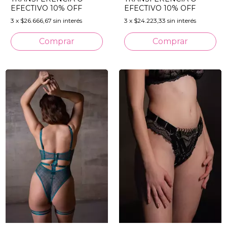
EFECTIVO 10% OFF
EFECTIVO 10% OFF
3
x
$24.223,33
sin interés
3
x
$26.666,67
sin interés
Comprar
Comprar